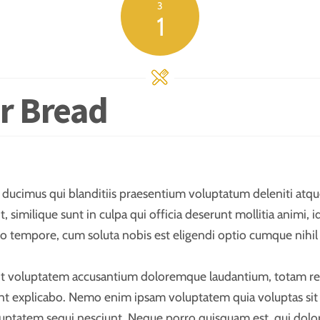
3
1
r Bread
 ducimus qui blanditiis praesentium voluptatum deleniti atqu
t, similique sunt in culpa qui officia deserunt mollitia animi
bero tempore, cum soluta nobis est eligendi optio cumque nihil
 sit voluptatem accusantium doloremque laudantium, totam re
sunt explicabo. Nemo enim ipsam voluptatem quia voluptas sit a
uptatem sequi nesciunt. Neque porro quisquam est, qui dolor