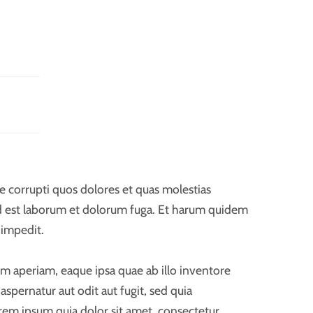
e corrupti quos dolores et quas molestias
, id est laborum et dolorum fuga. Et harum quidem
 impedit.
m aperiam, eaque ipsa quae ab illo inventore
spernatur aut odit aut fugit, sed quia
em ipsum quia dolor sit amet, consectetur,