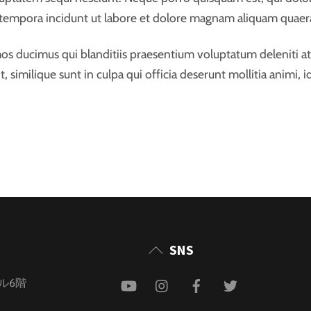
 tempora incidunt ut labore et dolore magnam aliquam quaer
mos ducimus qui blanditiis praesentium voluptatum deleniti a
t, similique sunt in culpa qui officia deserunt mollitia animi
Back
SNS
To
YouTube
Instagram
Facebook
Twitter
ビル6階
Top