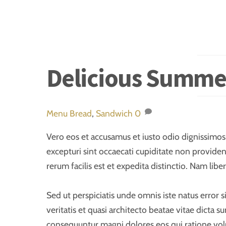
Delicious Summe
Menu
Bread
,
Sandwich
0
Vero eos et accusamus et iusto odio dignissimos
excepturi sint occaecati cupiditate non providen
rerum facilis est et expedita distinctio. Nam li
Sed ut perspiciatis unde omnis iste natus error
veritatis et quasi architecto beatae vitae dicta 
consequuntur magni dolores eos qui ratione vol