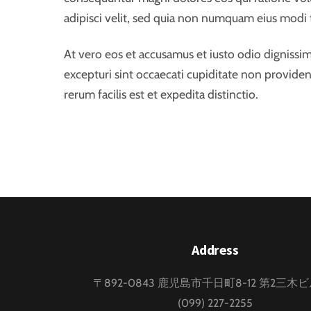
adipisci velit, sed quia non numquam eius modi
At vero eos et accusamus et iusto odio dignissi
excepturi sint occaecati cupiditate non providen
rerum facilis est et expedita distinctio.
Address
〒892-0843 鹿児島市千日町8-12 第2三木
(099) 227-2255