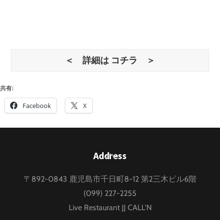
＜ 詳細は コチラ ＞
共有:
Facebook
X
Back
Address
To
〒892-0843 鹿児島市千日町8-12 第2三木ビル6階
Top
(099) 227-2255
Live Restaurant JJ CALL'N