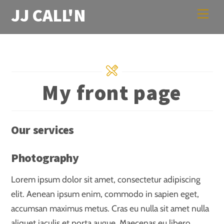
Skip
JJ CALL'N
Men
to
content
My front page
Our services
Photography
Lorem ipsum dolor sit amet, consectetur adipiscing
elit. Aenean ipsum enim, commodo in sapien eget,
accumsan maximus metus. Cras eu nulla sit amet nulla
aliquet iaculis et porta augue. Maecenas eu libero