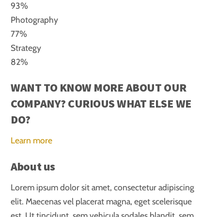
93%
Photography
77%
Strategy
82%
WANT TO KNOW MORE ABOUT OUR
COMPANY? CURIOUS WHAT ELSE WE
DO?
Learn more
About us
Lorem ipsum dolor sit amet, consectetur adipiscing
elit. Maecenas vel placerat magna, eget scelerisque
est. Ut tincidunt, sem vehicula sodales blandit, sem