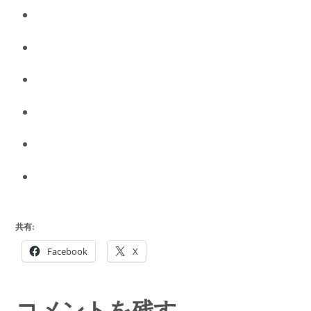
Fb
Twitter
Google
plus
Instagram
Linkedin
Youtube
共有:
Facebook
X
コメントを残す