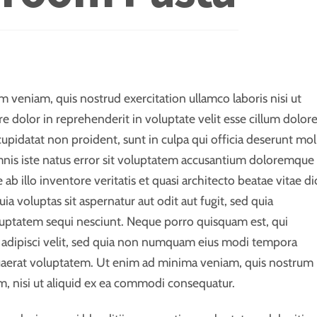
 veniam, quis nostrud exercitation ullamco laboris nisi ut
 dolor in reprehenderit in voluptate velit esse cillum dolor
cupidatat non proident, sunt in culpa qui officia deserunt moll
mnis iste natus error sit voluptatem accusantium doloremque
b illo inventore veritatis et quasi architecto beatae vitae di
 voluptas sit aspernatur aut odit aut fugit, sed quia
uptatem sequi nesciunt. Neque porro quisquam est, qui
, adipisci velit, sed quia non numquam eius modi tempora
uaerat voluptatem. Ut enim ad minima veniam, quis nostrum
m, nisi ut aliquid ex ea commodi consequatur.