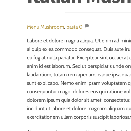
Menu
Mushroom
,
pasta
0
Labore et dolore magna aliqua. Ut enim ad minim
aliquip ex ea commodo consequat. Duis aute irure
eu fugiat nulla pariatur. Excepteur sint occaecat 
anim id est laborum. Sed ut perspiciatis unde o
laudantium, totam rem aperiam, eaque ipsa quae a
sunt explicabo. Nemo enim ipsam voluptatem quia
consequuntur magni dolores eos qui ratione vol
dolorem ipsum quia dolor sit amet, consectetur
incidunt ut labore et dolore magnam aliquam q
exercitationem ullam corporis suscipit laboriosa