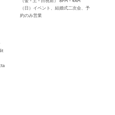
（金 - 土 - 日祝前） 8PM - 4AM
（日）イベント、結婚式二次会、予
約のみ営業
e
it
cta