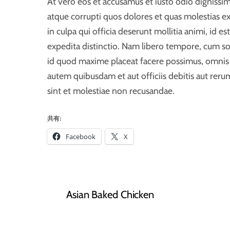
At vero eos et accusamus et iusto odio dignissi
atque corrupti quos dolores et quas molestias ex
in culpa qui officia deserunt mollitia animi, id 
expedita distinctio. Nam libero tempore, cum so
id quod maxime placeat facere possimus, omnis
autem quibusdam et aut officiis debitis aut rer
sint et molestiae non recusandae.
共有:
Facebook
X
Asian Baked Chicken