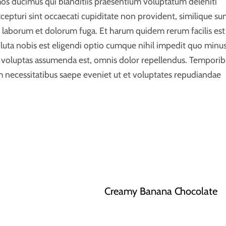
mos ducimus qui blanditiis praesentium voluptatum deleniti
cepturi sint occaecati cupiditate non provident, similique su
est laborum et dolorum fuga. Et harum quidem rerum facilis est
luta nobis est eligendi optio cumque nihil impedit quo minu
 voluptas assumenda est, omnis dolor repellendus. Temporib
um necessitatibus saepe eveniet ut et voluptates repudiandae
Creamy Banana Chocolate