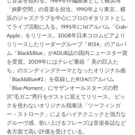
し音楽を始める。1989年作編曲家として横浜博
「JR夢空間」の音楽を担当、1990年より東京、横
浜のジャズクラブを中心にプロのギタリストとし
てライブ活動に入る。1995年に1stアルバム「Crab-
Apple」をリリース。2008年日本コロムビアより
リリースしたリーダーグループ「R134」のアルバ
ム「Black&Blue」がADLIB誌の国内ニュースター賞
を受賞。2009年にはテレビ番組「 美の巨人た
ち」のエンディングテーマとなったオリジナル曲
「Black&Blue#2」を収録したR134のアルバム
「Blue Moment」にサザンオールスターズの野
沢"毛ガニ"秀行をゲストに迎えてリリース。 ピッ
クを使わないオリジナル指奏法「ツーフィンガ
ー・ストローク」によるハイテクニックと強力な
グルーヴ感、歌い上げるフレーズは音楽各誌など
各方面で高い評価を受けている。