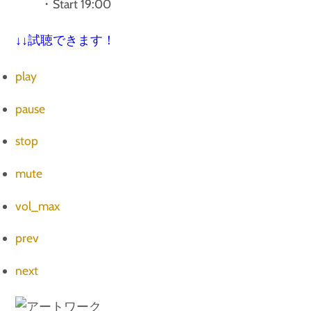
・Start 19:00
↓↓試聴できます！
play
pause
stop
mute
vol_max
prev
next