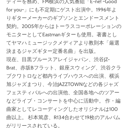
ティーを務め、FM横浜の人気番組「E-ne! ~Good
for you~」にも不定期にゲスト出演中。1996年よ
りギターメーカーのギブソンとエンドースメント
契約。2005年からはトーラスコーポレーションの
モニターとしてEastmanギターも使用。著書とし
てヤマハミュージックメディアより教則本「厳選
決まるジャズギター定番名曲」を出版。
現在、目黒ブルースアレイジャパン、渋谷JZ-
Brat、赤坂Bフラット、銀座スウィング、渋谷クラ
ブクワトロなど都内ライブハウスへの出演、横浜
旭ジャズまつり、今治JAZZTOWNなどの各ジャズ
フェスティバルへの出演他、全国各地へのツアー
などライブ・コンサートを中心に活動中。 作・編
曲家としてレコーディングしたオリジナルは100
曲以上。 杉本篤彦、R134合わせて19枚のアルバム
がリリースされている。