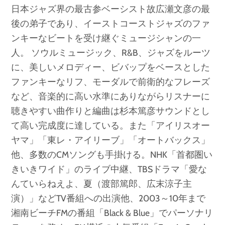
日本ジャズ界の最古参ベーシスト故広瀬文彦の最
後の弟子であり、イーストコーストジャズのファ
ンキーなビートを受け継ぐミュージシャンの一
人。 ソウルミュージック、R&B、ジャズをルーツ
に、美しいメロディー、ビバップをベースとした
ファンキーなリフ、モーダルで前衛的なフレーズ
など、音楽的に高い水準にありながらリスナーに
聴きやすい曲作りと編曲は杉本篤彦サウンドとし
て高い完成度に達している。また「アイリスオー
ヤマ」「東レ・アイリーブ」「オートバックス」
他、多数のCMソングも手掛ける。NHK「首都圏い
きいきワイド」のライブ中継、TBSドラマ「愛な
んていらねえよ、夏（渡部篤郎、広末涼子主
演）」などTV番組への出演他、2003～10年まで
湘南ビーチFMの番組「Black & Blue」でパーソナリ