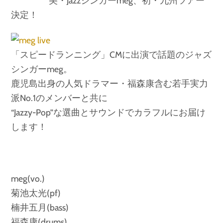
美・Jazzシンガーmeg、初・九州ツアー
決定！
「スピードランニング」CMに出演で話題のジャズ
シンガーmeg。
鹿児島出身の人気ドラマー・福森康含む若手実力
派No.1のメンバーと共に
“Jazzy-Pop”な選曲とサウンドでカラフルにお届け
します！
meg(vo.)
菊池太光(pf)
楠井五月(bass)
福森康(drums)