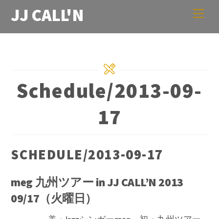
Skip
JJ CALL'N
Men
to
content
Schedule/2013-09-
17
SCHEDULE/2013-09-17
meg 九州ツアー in JJ CALL’N 2013
09/17（火曜日）