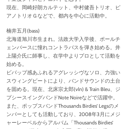
現在、岡崎好朗カルテット、中村健吾トリオ、ピ
アノトリオＧなどで、都内を中心に活動中。
楠井五月(bass)
北海道旭川市生まれ。法政大学入学後、ポールチ
ェンバースに憧れコントラバスを弾き始める。井
上陽介氏に師事し、在学中よりプロとして活動を
始める。
ビバップ感あふれるアグレッシヴなソロ、力強い
スウィングビートにより、バンドサウンドの土台
を固める。現在、北床宗太郎(vln) & Train Bleu、ジ
プシースイングバンドNote Noireなどで活躍中。
また、ポップスバンドThousands Birdies’ Legsのメ
ンバーとしても活動しており、2008年3月にメジ
ャーレーベルからアルバム「Thousands Birdies’