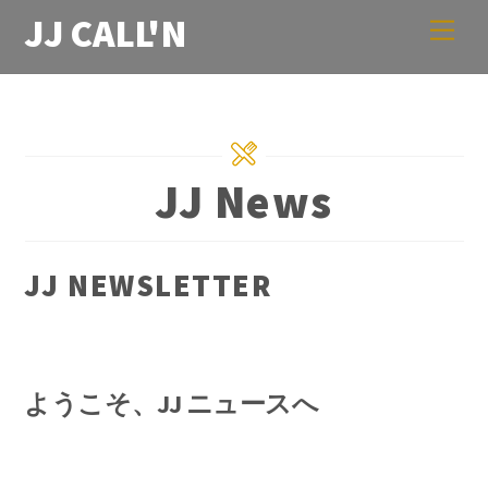
Skip
JJ CALL'N
Men
to
content
JJ News
JJ NEWSLETTER
ようこそ、JJ ニュースへ