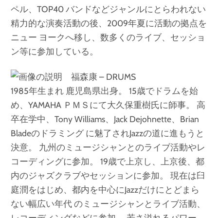
ペル、TOP40 バンドなどジャンルにとらわれない
精力的な演奏活動の後、2009年夏に活動の拠点を
ニュー ヨークへ移し、数多くのライブ、セッショ
ン等に参加している。
福森康 – DRUMS
1985年生まれ 鹿児島県出身。 15歳でドラムを始
め、YAMAHA ＰＭＳにて大久保重樹氏に師事。 高
卒在学中、Tony Williams、Jack Dejohnette、Brian
Bladeのドラミング に魅了されJazzの道に進もうと
決意。 九州のミュージシャンとのライブ活動やレ
コーディングに参加。 19歳で上京し、上京後、都
内のジャズクラブやセッションに参加。 現在は臼
庭潤をはじめ、都内を中心にJazzだけにとどまら
ない幅広い年代 のミュージシャンとライブ活動、
レコーディングなどに参加。 若さ溢れるパワー