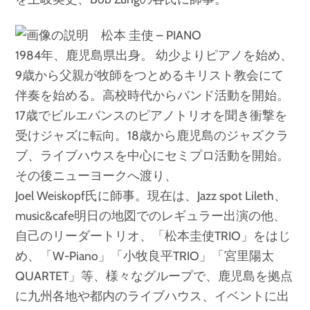
松本 圭使 – PIANO
1984年、鹿児島県出身。 幼少よりピアノを始め、
9歳から父親が牧師をつとめるキリスト教会にて
伴奏を始める。高校時代からバンド活動を開始。
17歳でビルエバンスのピアノトリオを聞き衝撃を
受けジャズに転向。18歳から鹿児島のジャズクラ
ブ、ライブハウスを中心にセミプロ活動を開始。
その後ニューヨークへ渡り、
Joel Weiskopf氏に師事。現在は、Jazz spot Lileth、
music&cafe明日の地図でのレギュラー出演の他、
自己のリーダートリオ、「松本圭使TRIO」をはじ
め、「W-Piano」「小牧良平TRIO」「宮里陽太
QUARTET」等、様々なグループで、鹿児島を拠点
に九州各地や都内のライブハウス、イベントに出