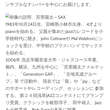
ンサブルなナンバーを中心にお届けします。
宮里陽太 – SAX
1983年10月24日生、宮崎県小林市出身。 4才より
pianoを始める。 父親が集めたJazzのレコードを小
学校時代に聴き、John Coltraneや Mal Waldronにシ
ョックを受け、中学校のブラスバンドでサックス
を始める。
2006年 洗足学園音楽大学・ジャズコース卒業。
都内、横浜、九州を中心に 「宮里陽太クァルテッ
ト」、「Generation GAP」、「古地克成グルー
プ」等 で活動中。 現在では「龍」や「Jay」など
のサポートやレコーディング、セッションに 参加
する。 第２４回浅草JAZZコンテストにてグランプ
リ受賞。クラシックを岐部淳子、 田中靖人、Jazz
を土岐英史、Bob Zungの各氏に師事。