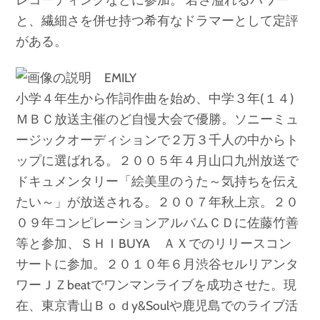
と、繊細さを併せ持つ希有なドラマーとして定評
がある。
EMILY
小学４年生から作詞作曲を始め、中学３年(１４)
ＭＢＣ放送主催のど自慢大会で優勝。ソニーミュ
ージックオーディションで２万３千人の中からト
ップに選ばれる。２００５年４月山口九州放送で
ドキュメンタリー「絵美里のうた～気持ちを伝え
たい～」が放送される。２００７年秋上京。２０
０９年コンピレーションアルバムＣＤに佐藤竹善
等と参加、ＳＨＩBUYA ＡＸでのリリースコン
サートに参加。２０１０年６月渋谷セルリアンタ
ワーＪＺbeatでワンマンライブを成功させた。現
在、東京青山Ｂｏｄy&Soulや鹿児島でのライブ活