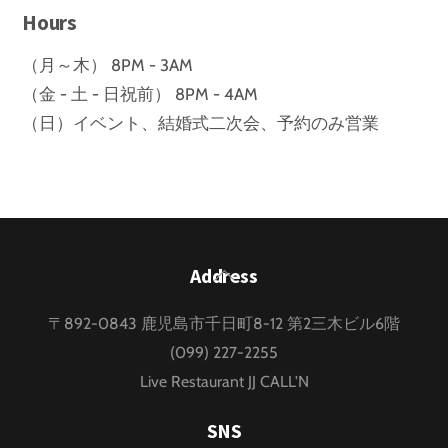
Hours
（月～木） 8PM - 3AM
（金 - 土 - 日祝前） 8PM - 4AM
（日）イベント、結婚式二次会、予約のみ営業
Back
Address
To
〒892-0843 鹿児島市千日町8-12 第2三木ビル6階
Top
(099) 227-2255
Live Restaurant JJ CALL'N
SNS