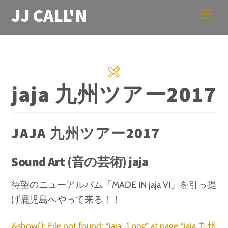
Skip
JJ CALL'N
Men
to
content
jaja 九州ツアー2017
JAJA 九州ツアー2017
Sound Art (音の芸術) jaja
待望のニューアルバム「MADE IN jaja VI」を引っ提
げ鹿児島へやって来る！！
&show(): File not found: “jaja_1.png” at page “jaja 九州