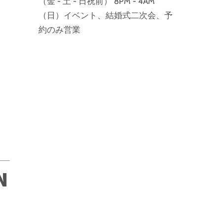
（金 - 土 - 日祝前） 8PM - 4AM
（日）イベント、結婚式二次会、予
約のみ営業
N