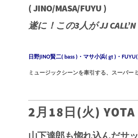
( JINO/MASA/FUYU )
遂に！この3人が JJ CALL
日野JINO賢二( bass )・マサ小浜( gt )・FUYU( 
ミュージックシーンを牽引する、スーパー
2月18日(火) YOTA M
山下達郎も惚れ込んだサ