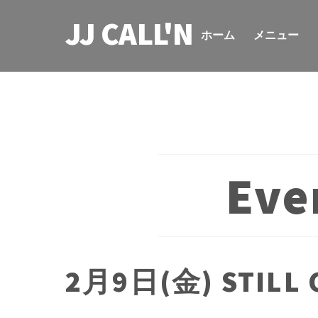
Skip
JJ CALL'N
to
ホーム
メニュー
content
Eve
2月9日(金) STILL 