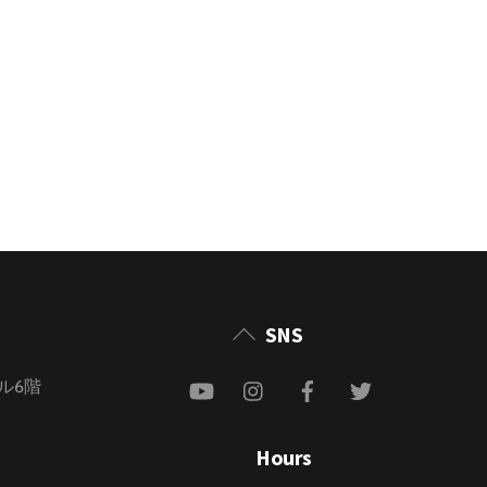
Back
SNS
To
YouTube
Instagram
Facebook
Twitter
ビル6階
Top
Hours