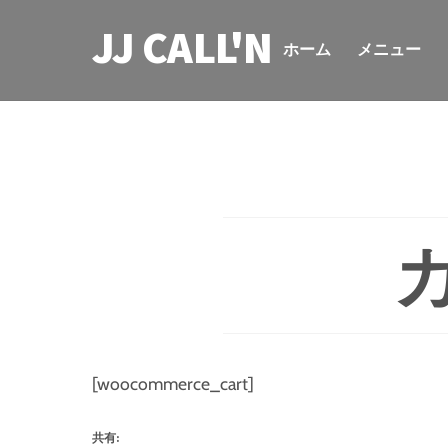
Skip
JJ CALL'N
to
ホーム
メニュー
content
[woocommerce_cart]
共有: