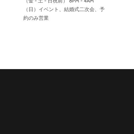
（金 - 土 - 日祝前） 8PM - 4AM
（日）イベント、結婚式二次会、予
約のみ営業