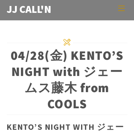
Skip
JJ CALL'N
Men
to
content
04/28(金) KENTO’S
NIGHT with ジェー
ムス藤木 from
COOLS
KENTO’S NIGHT WITH ジェー