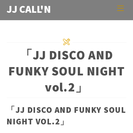
Skip
JJ CALL'N
Men
to
content
「JJ DISCO AND
FUNKY SOUL NIGHT
vol.2」
「JJ DISCO AND FUNKY SOUL
NIGHT VOL.2」